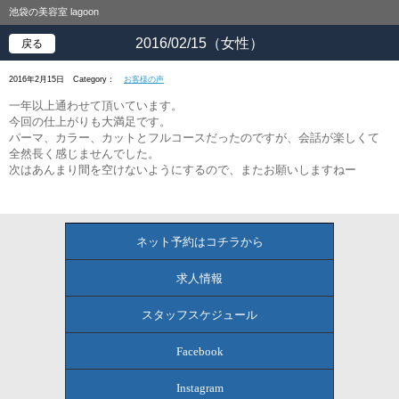
池袋の美容室 lagoon
2016/02/15（女性）
戻る
2016年2月15日
Category：
お客様の声
一年以上通わせて頂いています。
今回の仕上がりも大満足です。
パーマ、カラー、カットとフルコースだったのですが、会話が楽しくて
全然長く感じませんでした。
次はあんまり間を空けないようにするので、またお願いしますねー
ネット予約はコチラから
求人情報
スタッフスケジュール
Facebook
Instagram