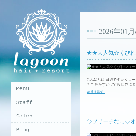
2026年0
★★大人気☆くびれ
こんにちは 田辺です☆ ショ
＊＊ 乾かすだけでも 自然にま
続きを読む
◇ブリーチなし◇オ