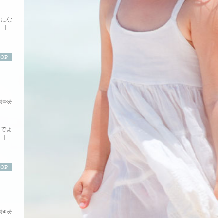
ーにな
…]
0時08分
とでよ
]
2時45分