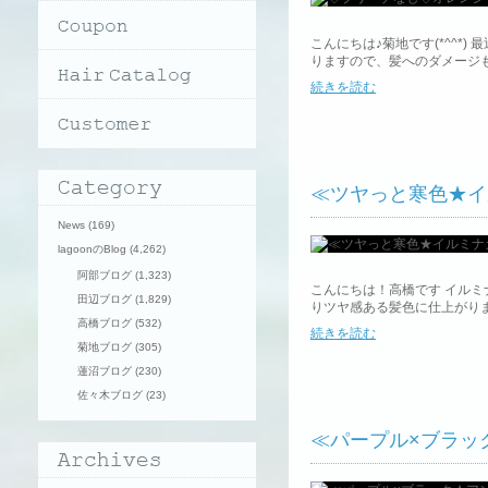
こんにちは♪菊地です(*^^*
りますので、髪へのダメージも
続きを読む
≪ツヤっと寒色★イ
News
(169)
lagoonのBlog
(4,262)
阿部ブログ
(1,323)
こんにちは！高橋です イルミ
田辺ブログ
(1,829)
りツヤ感ある髪色に仕上がります
高橋ブログ
(532)
続きを読む
菊地ブログ
(305)
蓮沼ブログ
(230)
佐々木ブログ
(23)
≪パープル×ブラッ