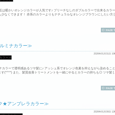
) 最近は暖かいオレンジカラーが人気です♪ ブリーチなしのダブルカラーで出来るカラ
少なくできます！ 赤系のカラーよりもナチュラルなオレンジブラウンにしたい方 [
ルミナカラー≫
2026年01月31日 1
ナカラーで透明感あるツヤ髪に♪ アッシュ系でオレンジ色素を抑えながら染めるこ
(*^^*) また、髪質改善トリートメントを一緒にやるとカラーの持ちも◎ ツヤ髪 […
ク★アンブレラカラー≫
2026年01月30日 1