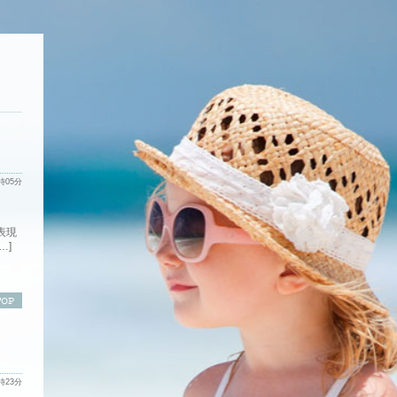
4時05分
表現
…]
1時23分