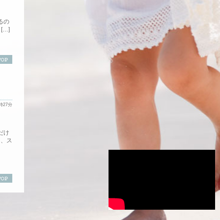
るの
…]
2時27分
だけ
た、ス