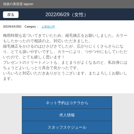
池袋の美容室 lagoon
2022/06/29（女性）
戻る
2022年6月29日
Category：
お客様の声
梅雨時期も近づいてきていたため、縮毛矯正をお願いしました。カラー
もしたかったので相談の上、対応いただきました。
縮毛矯正をかけるのはひさびさでしたが、広がりにくくさらさらにな
り、とても扱いやすいですし、カラーにより、つやつやにもしていただ
いたので、とても嬉しく思います！
プレゼントのトリートメントも、まとまりがよくなるのと、私自身には
ちょうどよいしっとり具合で良かったです。
いろいろと対応いただきありがとうございます。またよろしくお願いし
ます。
ネット予約はコチラから
求人情報
スタッフスケジュール