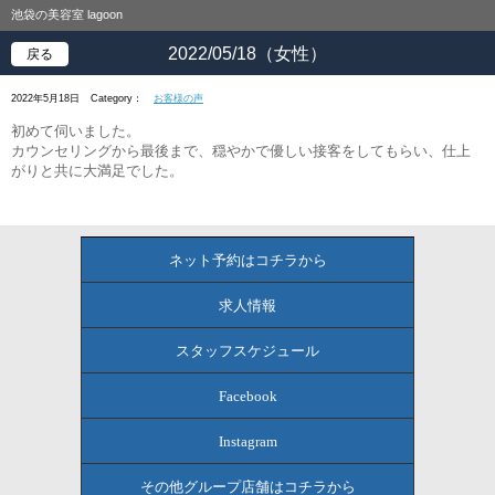
池袋の美容室 lagoon
2022/05/18（女性）
戻る
2022年5月18日
Category：
お客様の声
初めて伺いました。
カウンセリングから最後まで、穏やかで優しい接客をしてもらい、仕上
がりと共に大満足でした。
ネット予約はコチラから
求人情報
スタッフスケジュール
Facebook
Instagram
その他グループ店舗はコチラから