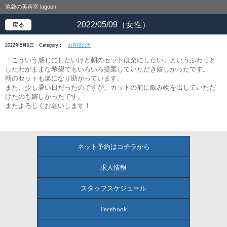
池袋の美容室 lagoon
2022/05/09（女性）
戻る
2022年5月9日
Category：
お客様の声
「こういう感じにしたいけど朝のセットは楽にしたい」というふわっと
したわがままな希望でもいろいろ提案していただき嬉しかったです。
朝のセットも楽になり助かっています。
また、少し暑い日だったのですが、カットの前に飲み物を出していただ
けたのも嬉しかったです。
またよろしくお願いします！
ネット予約はコチラから
求人情報
スタッフスケジュール
Facebook