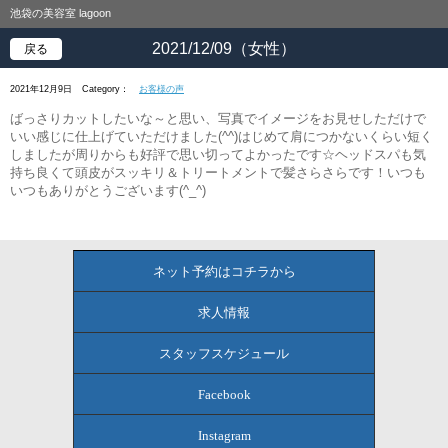
池袋の美容室 lagoon
2021/12/09（女性）
戻る
2021年12月9日
Category：
お客様の声
ばっさりカットしたいな～と思い、写真でイメージをお見せしただけで
いい感じに仕上げていただけました(^^)はじめて肩につかないくらい短く
しましたが周りからも好評で思い切ってよかったです☆ヘッドスパも気
持ち良くて頭皮がスッキリ＆トリートメントで髪さらさらです！いつも
いつもありがとうございます(^_^)
ネット予約はコチラから
求人情報
スタッフスケジュール
Facebook
Instagram