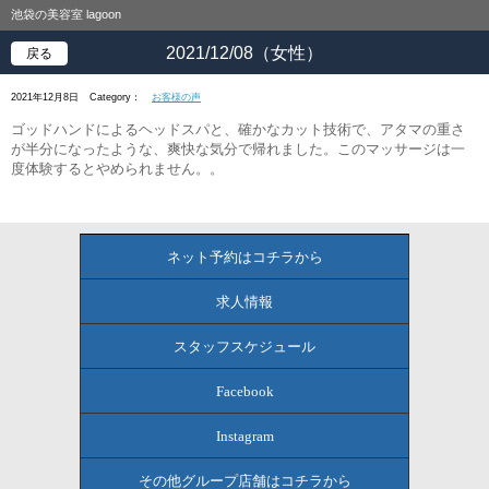
池袋の美容室 lagoon
2021/12/08（女性）
戻る
2021年12月8日
Category：
お客様の声
ゴッドハンドによるヘッドスパと、確かなカット技術で、アタマの重さ
が半分になったような、爽快な気分で帰れました。このマッサージは一
度体験するとやめられません。。
ネット予約はコチラから
求人情報
スタッフスケジュール
Facebook
Instagram
その他グループ店舗はコチラから