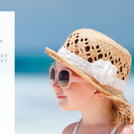
声
増えて
がとう