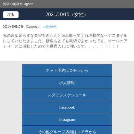
池袋の美容室 lagoon
2021/10/15（女性）
戻る
2021年10月15日
Category：
お客様の声
私の言葉足らずな要望をきちんと汲み取ってくれ理想的なヘアスタイル
にしていただきました。接客もとても親切でよかったです。オージュア
シリーズに感動したので今度購入しに伺います、、、、！！！！！
ネット予約はコチラから
求人情報
スタッフスケジュール
Facebook
Instagram
その他グループ店舗はコチラから