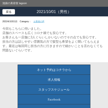
池袋の美容室 lagoon
2021/10/01（男性）
戻る
2021年10月1日
Category：
お客様の声
今回もこちらに伺いました。
店舗のスペースも広くコロナ禍でも安心です。
お客さんも一店舗に3人ぐらいしかいないのでその点でも安心です。
担当の方は話しやすい雰囲気の方で髪型も希望をよく聞いてもらえま
す。最近は毎回同じ担当の方に行きますので細かいことを言わなくても
問題ないぐらいです。
ネット予約はコチラから
求人情報
スタッフスケジュール
Facebook