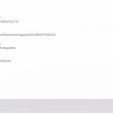
ー
lnH000224172/
ges/Hairresort-lagoon/291490207606114
ム）
photogallery
nH000224