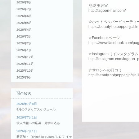
2026年8月
池袋 美容室
2026年7月
http://lagoon-hair.com/
2026年6月
☆ホットペッパービューティ
2026年5月
https://beauty.hotpepper.jp/s
2026年4月
2026年3月
☆Facebookページ
https://www.facebook.com/pa
2026年2月
2026年1月
☆Instagram（インスタグラ
2025年12月
http://instagram.com/lagoon_
2025年11月
☆サロンへの口コミ
2025年10月
http://beauty.hotpepper.jp/sl
2025年9月
2026年7月8日
8月のスタッフスケジュール
2026年7月1日
求人情報への応募・見学申込み
2026年7月1日
新店舗・【shirof ikebukuro/シロフ イケ