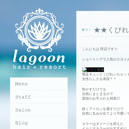
★★くび
こんにちは 田辺です☆
ショートヘアで人気のスタイ
襟足キュッとくびれシルエッ
女性らしさを表現＊＊
乾かすだけでも
自然にまとまるので
普段のお手入れも簡単◎
軽くアイロンを通すだけで
自然に丸みが出てより可愛いです
カラーはダメージを抑えた
イルミナカラーがおすすめ☆