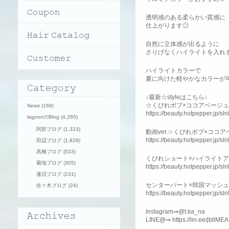
透明感のある柔らかい質感に
仕上がります◎
自然に立体感が出るように
さりげなくハイライトを入れ
ハイライトカラーで
夏に向けた軽やかなカラーが
↓最新☆styleはこちら↓
☆くびれボブ×ココアベージュ
News
(169)
https://beauty.hotpepper.jp/
lagoonのBlog
(4,265)
阿部ブログ
(1,323)
動画ver.☆くびれボブ×ココ
https://beauty.hotpepper.jp/
田辺ブログ
(1,829)
高橋ブログ
(533)
くびれショート×ハイライト
菊地ブログ
(305)
https://beauty.hotpepper.jp/
蓮沼ブログ
(231)
センターパート×韓国マッシュ
佐々木ブログ
(24)
https://beauty.hotpepper.jp/
Instagram⇒@t.ka_na
LINE@⇒ https://lin.ee/jbllMEA