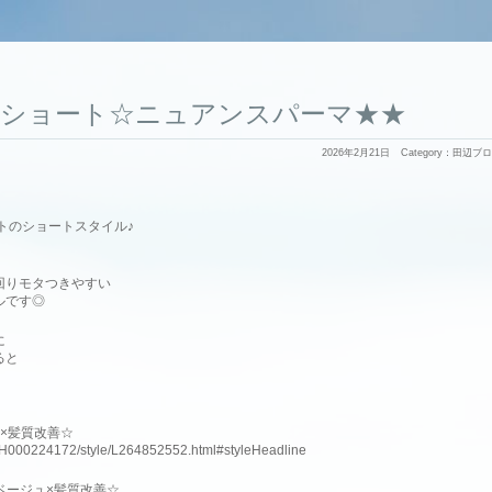
れショート☆ニュアンスパーマ★★
2026年2月21日
Category：
田辺ブロ
トのショートスタイル♪
回りモタつきやすい
ルです◎
に
ると
×髪質改善☆
slnH000224172/style/L264852552.html#styleHeadline
アベージュ×髪質改善☆