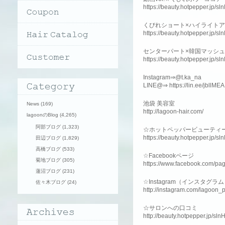
https://beauty.hotpepper.jp/
くびれショート×ハイライト
https://beauty.hotpepper.jp/
センターパート×韓国マッシュ
https://beauty.hotpepper.jp/
Instagram⇒@t.ka_na
LINE@⇒ https://lin.ee/jbllMEA
池袋 美容室
News
(169)
http://lagoon-hair.com/
lagoonのBlog
(4,265)
阿部ブログ
(1,323)
☆ホットペッパービューティ
https://beauty.hotpepper.jp/s
田辺ブログ
(1,829)
高橋ブログ
(533)
☆Facebookページ
菊地ブログ
(305)
https://www.facebook.com/pa
蓮沼ブログ
(231)
☆Instagram（インスタグラ
佐々木ブログ
(24)
http://instagram.com/lagoon_
☆サロンへの口コミ
http://beauty.hotpepper.jp/sl