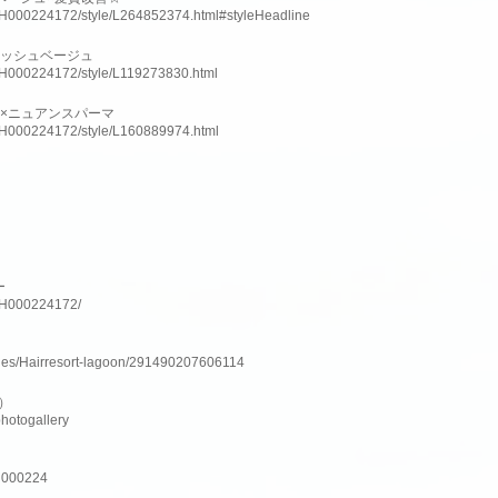
slnH000224172/style/L264852374.html#styleHeadline
アッシュベージュ
slnH000224172/style/L119273830.html
×ニュアンスパーマ
slnH000224172/style/L160889974.html
ー
lnH000224172/
ges/Hairresort-lagoon/291490207606114
ム）
photogallery
nH000224