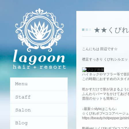
★★くび
こんにちは 田辺です☆
襟足すっきり くびれシルエッ
ハイネックやマフラー等で首
この時期におすすめのスタイ
乾かすだけで形が決まるよう
ふんわりパーマをかけてあげ
普段のセットも簡単に♪
↓最新☆styleはこちら↓
☆くびれボブ×ココアベージュ
https://beauty.hotpepper.jp/
動画ver.☆くびれボブ×ココ