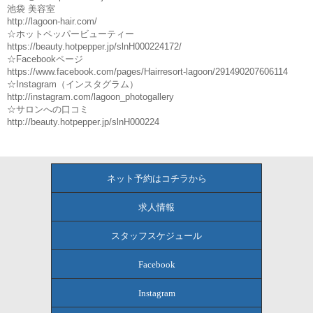
池袋 美容室
http://lagoon-hair.com/
☆ホットペッパービューティー
https://beauty.hotpepper.jp/slnH000224172/
☆Facebookページ
https://www.facebook.com/pages/Hairresort-lagoon/291490207606114
☆Instagram（インスタグラム）
http://instagram.com/lagoon_photogallery
☆サロンへの口コミ
http://beauty.hotpepper.jp/slnH000224
ネット予約はコチラから
求人情報
スタッフスケジュール
Facebook
Instagram