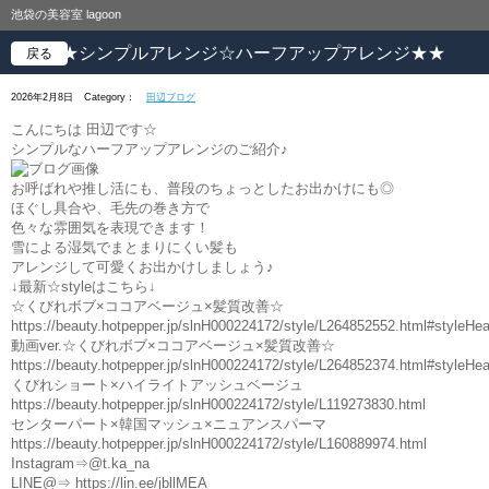
池袋の美容室 lagoon
★★シンプルアレンジ☆ハーフアップアレンジ★★
戻る
2026年2月8日
Category：
田辺ブログ
こんにちは 田辺です☆
シンプルなハーフアップアレンジのご紹介♪
お呼ばれや推し活にも、普段のちょっとしたお出かけにも◎
ほぐし具合や、毛先の巻き方で
色々な雰囲気を表現できます！
雪による湿気でまとまりにくい髪も
アレンジして可愛くお出かけしましょう♪
↓最新☆styleはこちら↓
☆くびれボブ×ココアベージュ×髪質改善☆
https://beauty.hotpepper.jp/slnH000224172/style/L264852552.html#styleHea
動画ver.☆くびれボブ×ココアベージュ×髪質改善☆
https://beauty.hotpepper.jp/slnH000224172/style/L264852374.html#styleHea
くびれショート×ハイライトアッシュベージュ
https://beauty.hotpepper.jp/slnH000224172/style/L119273830.html
センターパート×韓国マッシュ×ニュアンスパーマ
https://beauty.hotpepper.jp/slnH000224172/style/L160889974.html
Instagram⇒@t.ka_na
LINE@⇒ https://lin.ee/jbllMEA