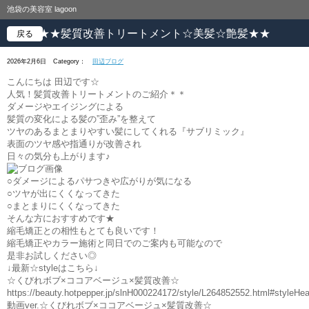
池袋の美容室 lagoon
★★髪質改善トリートメント☆美髪☆艶髪★★
戻る
2026年2月6日
Category：
田辺ブログ
こんにちは 田辺です☆
人気！髪質改善トリートメントのご紹介＊＊
ダメージやエイジングによる
髪質の変化による髪の”歪み”を整えて
ツヤのあるまとまりやすい髪にしてくれる『サブリミック』
表面のツヤ感や指通りが改善され
日々の気分も上がります♪
○ダメージによるパサつきや広がりが気になる
○ツヤが出にくくなってきた
○まとまりにくくなってきた
そんな方におすすめです★
縮毛矯正との相性もとても良いです！
縮毛矯正やカラー施術と同日でのご案内も可能なので
是非お試しください◎
↓最新☆styleはこちら↓
☆くびれボブ×ココアベージュ×髪質改善☆
https://beauty.hotpepper.jp/slnH000224172/style/L264852552.html#styleHea
動画ver.☆くびれボブ×ココアベージュ×髪質改善☆