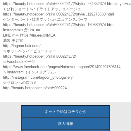
https://beauty.hotpepper.jp/slnH000224172/style/L264852374.html#styleHea
くびれショート×ハイライトアッシュベージュ
https://beauty.hotpepper.jp/slnH000224172/style/L119273830.html
センターパート×韓国マッシュ×ニュアンスパーマ
https://beauty.hotpepper.jp/slnH000224172/style/L160889974.html
Instagram⇒@t.ka_na
LINE@⇒ https://lin.ee/jbllMEA
池袋 美容室
http://lagoon-hair.com/
☆ホットペッパービューティー
https://beauty.hotpepper.jp/slnH000224172/
☆Facebookページ
https://www.facebook.com/pages/Hairresort-lagoon/291490207606114
☆Instagram（インスタグラム）
http://instagram.com/lagoon_photogallery
☆サロンへの口コミ
http://beauty.hotpepper.jp/slnH000224
ネット予約はコチラから
求人情報