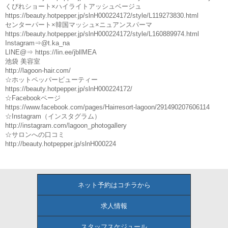
くびれショート×ハイライトアッシュベージュ
https://beauty.hotpepper.jp/slnH000224172/style/L119273830.html
センターパート×韓国マッシュ×ニュアンスパーマ
https://beauty.hotpepper.jp/slnH000224172/style/L160889974.html
Instagram⇒@t.ka_na
LINE@⇒ https://lin.ee/jbllMEA
池袋 美容室
http://lagoon-hair.com/
☆ホットペッパービューティー
https://beauty.hotpepper.jp/slnH000224172/
☆Facebookページ
https://www.facebook.com/pages/Hairresort-lagoon/291490207606114
☆Instagram（インスタグラム）
http://instagram.com/lagoon_photogallery
☆サロンへの口コミ
http://beauty.hotpepper.jp/slnH000224
ネット予約はコチラから
求人情報
スタッフスケジュール