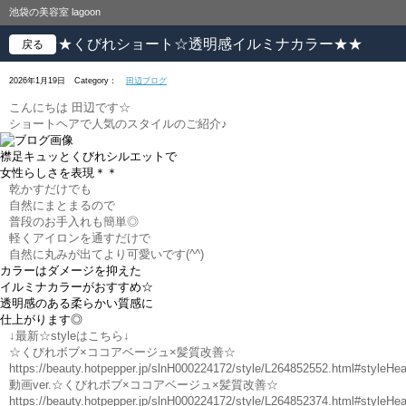
池袋の美容室 lagoon
★★くびれショート☆透明感イルミナカラー★★
戻る
2026年1月19日
Category：
田辺ブログ
こんにちは 田辺です☆
ショートヘアで人気のスタイルのご紹介♪
襟足キュッとくびれシルエットで
女性らしさを表現＊＊
乾かすだけでも
自然にまとまるので
普段のお手入れも簡単◎
軽くアイロンを通すだけで
自然に丸みが出てより可愛いです(^^)
カラーはダメージを抑えた
イルミナカラーがおすすめ☆
透明感のある柔らかい質感に
仕上がります◎
↓最新☆styleはこちら↓
☆くびれボブ×ココアベージュ×髪質改善☆
https://beauty.hotpepper.jp/slnH000224172/style/L264852552.html#styleHea
動画ver.☆くびれボブ×ココアベージュ×髪質改善☆
https://beauty.hotpepper.jp/slnH000224172/style/L264852374.html#styleHea