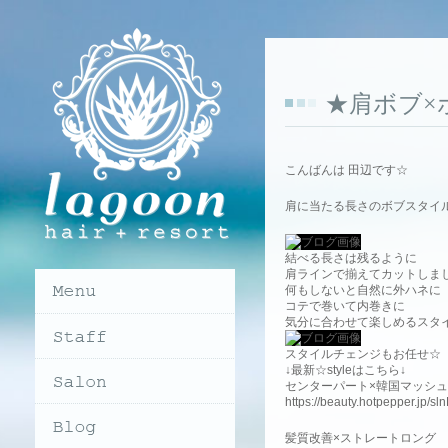
★肩ボブ×
こんばんは 田辺です☆
肩に当たる長さのボブスタイ
結べる長さは残るように
肩ラインで揃えてカットしま
何もしないと自然に外ハネに
コテで巻いて内巻きに
気分に合わせて楽しめるスタ
スタイルチェンジもお任せ☆
↓最新☆styleはこちら↓
センターパート×韓国マッシュ
https://beauty.hotpepper.jp/
髪質改善×ストレートロング