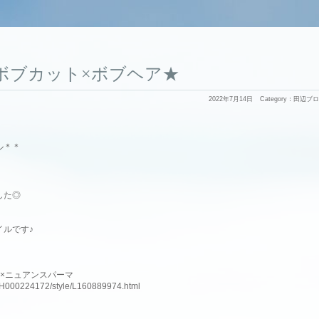
ボブカット×ボブヘア★
2022年7月14日
Category：
田辺ブロ
ル＊＊
した◎
イルです♪
×ニュアンスパーマ
slnH000224172/style/L160889974.html