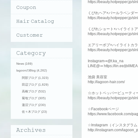
https://beauty.hotpepper.jp/
くびれヘア×パールラベンダ
https://beauty.hotpepper.jp/
くびれショート×ハイライト
https://beauty.hotpepper.jp/
エアリーボブ×ハイライトカ
https://beauty.hotpepper.jp/
Instagram⇒@t.ka_na
News
(169)
LINE@⇒ https://lin.ee/jbllMEA
lagoonのBlog
(4,262)
池袋 美容室
阿部ブログ
(1,323)
http://lagoon-hair.com/
田辺ブログ
(1,829)
高橋ブログ
(532)
☆ホットペッパービューティ
https://beauty.hotpepper.jp/s
菊地ブログ
(305)
蓮沼ブログ
(230)
☆Facebookページ
佐々木ブログ
(23)
https://www.facebook.com/pa
☆Instagram（インスタグラ
http://instagram.com/lagoon_