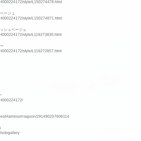
slnH000224172/style/L150274478.html
ーベージュ
slnH000224172/style/L150274871.html
アッシュベージュ
slnH000224172/style/L119273830.html
ラー
slnH000224172/style/L119272857.html
ー
lnH000224172/
ges/Hairresort-lagoon/291490207606114
ム）
photogallery