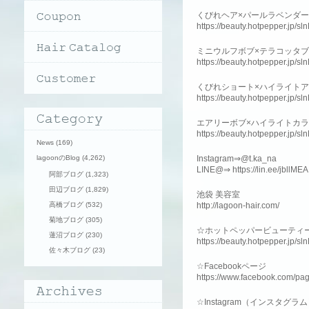
くびれヘア×パールラベンダ
https://beauty.hotpepper.jp/
ミニウルフボブ×テラコッタ
https://beauty.hotpepper.jp/
くびれショート×ハイライト
https://beauty.hotpepper.jp/
エアリーボブ×ハイライトカ
https://beauty.hotpepper.jp/
News
(169)
lagoonのBlog
(4,262)
Instagram⇒@t.ka_na
LINE@⇒ https://lin.ee/jbllMEA
阿部ブログ
(1,323)
田辺ブログ
(1,829)
池袋 美容室
高橋ブログ
(532)
http://lagoon-hair.com/
菊地ブログ
(305)
☆ホットペッパービューティ
蓮沼ブログ
(230)
https://beauty.hotpepper.jp/s
佐々木ブログ
(23)
☆Facebookページ
https://www.facebook.com/pa
☆Instagram（インスタグラ