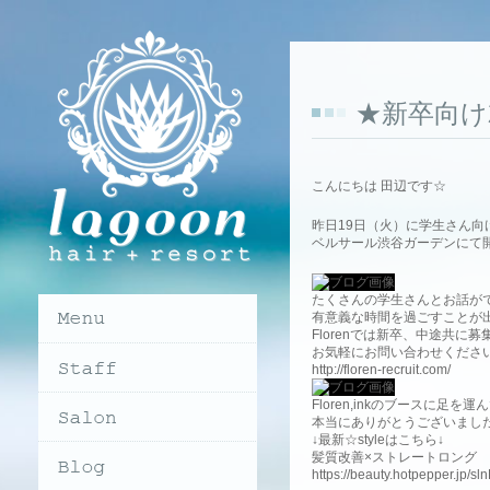
★新卒向け
こんにちは 田辺です☆
昨日19日（火）に学生さん向
ベルサール渋谷ガーデンにて
たくさんの学生さんとお話が
有意義な時間を過ごすことが
Florenでは新卒、中途共に
お気軽にお問い合わせください
http://floren-recruit.com/
Floren,inkのブースに足を
本当にありがとうございました(
↓最新☆styleはこちら↓
髪質改善×ストレートロング
https://beauty.hotpepper.jp/