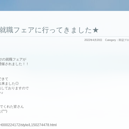
就職フェアに行ってきました★
2022年4月20日
Category：
田辺ブロ
けの就職フェアが
開催されました！！
できて
出来ました◎
募集しておりますので
♪
運んでくれた皆さん
^^)
slnH000224172/style/L150274478.html