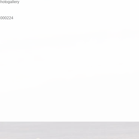
photogallery
nH000224