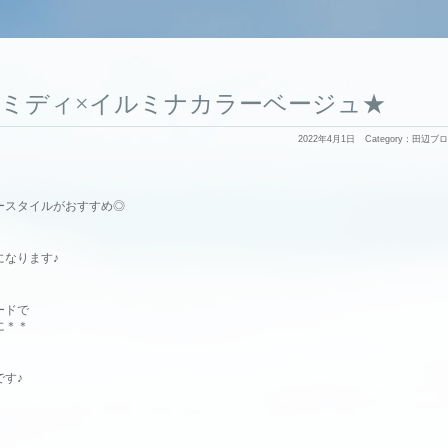
ミディ×イルミナカラーベージュ★
2022年4月1日
Category：
田辺ブロ
ースタイルがおすすめ◎
になります♪
ードで
に＊＊
す♪