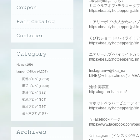
↓最新styleはこちら↓
ミニウルフボブ×テラコッタ
https://beauty.hotpepper.jp/
エアリーボブ×大人かわいい
https://beauty.hotpepper.jp/
くびれショート×ハイライト
https://beauty.hotpepper.jp/
エアリーボブ×ハイライトカ
https://beauty.hotpepper.jp/
News
(169)
Instagram⇒@t.ka_na
lagoonのBlog
(4,257)
LINE@⇒ https://lin.ee/jbllMEA
阿部ブログ
(1,323)
田辺ブログ
(1,828)
池袋 美容室
http://lagoon-hair.com/
高橋ブログ
(531)
菊地ブログ
(304)
☆ホットペッパービューティ
蓮沼ブログ
(229)
https://beauty.hotpepper.jp/s
佐々木ブログ
(22)
☆Facebookページ
https://www.facebook.com/pa
☆Instagram（インスタグラ