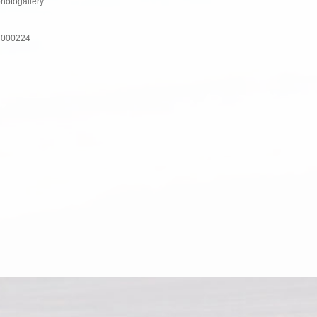
photogallery
nH000224