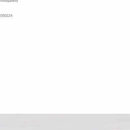
photogallery
nH000224