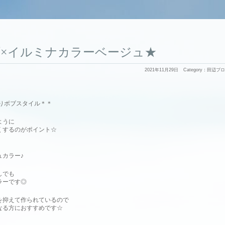
×イルミナカラーベージュ★
2021年11月29日
Category：
田辺ブロ
りボブスタイル＊＊
ように
くするのがポイント☆
ュカラー♪
しでも
ラーです◎
を抑えて作られているので
なる方におすすめです☆