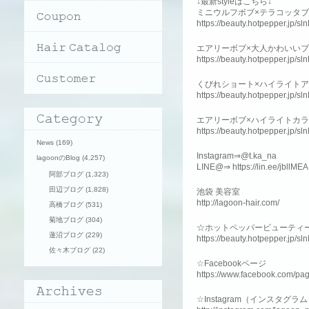
↓最新styleはこちら↓
ミニウルフボブ×テラコッタ
https://beauty.hotpepper.jp/
エアリーボブ×大人かわいい
https://beauty.hotpepper.jp/
くびれショート×ハイライト
https://beauty.hotpepper.jp/
エアリーボブ×ハイライトカ
https://beauty.hotpepper.jp/
News
(169)
Instagram⇒@t.ka_na
lagoonのBlog
(4,257)
LINE@⇒ https://lin.ee/jbllMEA
阿部ブログ
(1,323)
田辺ブログ
(1,828)
池袋 美容室
http://lagoon-hair.com/
高橋ブログ
(531)
菊地ブログ
(304)
☆ホットペッパービューティ
蓮沼ブログ
(229)
https://beauty.hotpepper.jp/s
佐々木ブログ
(22)
☆Facebookページ
https://www.facebook.com/pa
☆Instagram（インスタグラ