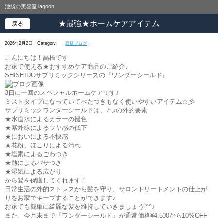
池袋の美容室 lagoon
★最強★ホームケアアイテム
戻る
2026年2月2日
Category：
高橋ブログ
こんにちは！高橋です
お家で使える★おすすめケア商品のご紹介♪
SHISEIDOサブリミックシリーズの『ワンダーシールド』
3日に一回のスペシャルホームケアです♪
ミストタイプになっていてべたつきもなく使いやすいアイテム☆彡
サブリミックワンダーシールドは、7つの外的要素
★水道水によるカラーの褪色
★紫外線によるツヤ感の低下
★においによる不快感
★花粉、ほこりによる汚れ
★塩素によるごわつき
★熱によるパサつき
★湿気による広がり
から髪を保護してくれます！
日常生活の外的ストレスから髪を守り、サロントリートメントの仕上が
りをお家でキープすることができます♪
お家でも簡単に綺麗な髪を維持していきましょう(^^♪
また、今月末まで『ワンダーシールド』が通常価格¥4,500から10%OFF