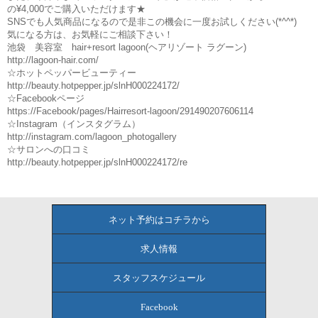
の¥4,000でご購入いただけます★
SNSでも人気商品になるので是非この機会に一度お試しください(*^^*)
気になる方は、お気軽にご相談下さい！
池袋 美容室 hair+resort lagoon(ヘアリゾート ラグーン)
http://lagoon-hair.com/
☆ホットペッパービューティー
http://beauty.hotpepper.jp/slnH000224172/
☆Facebookページ
https://Facebook/pages/Hairresort-lagoon/291490207606114
☆Instagram（インスタグラム）
http://instagram.com/lagoon_photogallery
☆サロンへの口コミ
http://beauty.hotpepper.jp/slnH000224172/re
ネット予約はコチラから
求人情報
スタッフスケジュール
Facebook