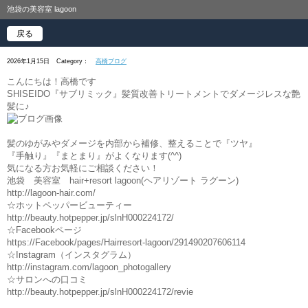
池袋の美容室 lagoon
戻る
2026年1月15日
Category：
高橋ブログ
こんにちは！高橋です
SHISEIDO『サブリミック』髪質改善トリートメントでダメージレスな艶
髪に♪
髪のゆがみやダメージを内部から補修、整えることで『ツヤ』
『手触り』『まとまり』がよくなります(^^)
気になる方お気軽にご相談ください！
池袋 美容室 hair+resort lagoon(ヘアリゾート ラグーン)
http://lagoon-hair.com/
☆ホットペッパービューティー
http://beauty.hotpepper.jp/slnH000224172/
☆Facebookページ
https://Facebook/pages/Hairresort-lagoon/291490207606114
☆Instagram（インスタグラム）
http://instagram.com/lagoon_photogallery
☆サロンへの口コミ
http://beauty.hotpepper.jp/slnH000224172/revie