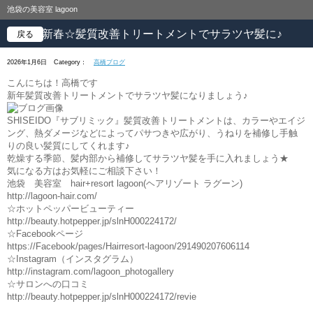
池袋の美容室 lagoon
☆新春☆髪質改善トリートメントでサラツヤ髪に♪
戻る
2026年1月6日
Category：
高橋ブログ
こんにちは！高橋です
新年髪質改善トリートメントでサラツヤ髪になりましょう♪
SHISEIDO『サブリミック』髪質改善トリートメントは、カラーやエイジ
ング、熱ダメージなどによってパサつきや広がり、うねりを補修し手触
りの良い髪質にしてくれます♪
乾燥する季節、髪内部から補修してサラツヤ髪を手に入れましょう★
気になる方はお気軽にご相談下さい！
池袋 美容室 hair+resort lagoon(ヘアリゾート ラグーン)
http://lagoon-hair.com/
☆ホットペッパービューティー
http://beauty.hotpepper.jp/slnH000224172/
☆Facebookページ
https://Facebook/pages/Hairresort-lagoon/291490207606114
☆Instagram（インスタグラム）
http://instagram.com/lagoon_photogallery
☆サロンへの口コミ
http://beauty.hotpepper.jp/slnH000224172/revie