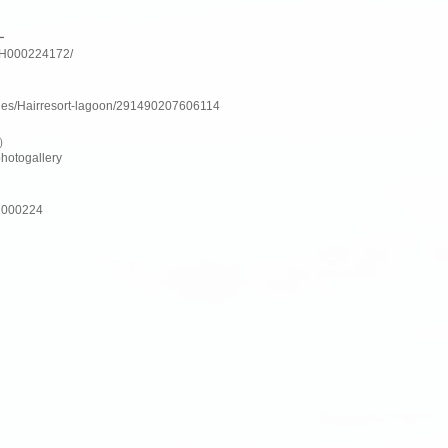
ー
lnH000224172/
ges/Hairresort-lagoon/291490207606114
ム）
photogallery
nH000224