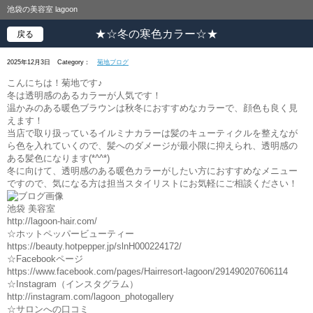
池袋の美容室 lagoon
★☆冬の寒色カラー☆★
戻る
2025年12月3日
Category：
菊地ブログ
こんにちは！菊地です♪
冬は透明感のあるカラーが人気です！
温かみのある暖色ブラウンは秋冬におすすめなカラーで、顔色も良く見
えます！
当店で取り扱っているイルミナカラーは髪のキューティクルを整えなが
ら色を入れていくので、髪へのダメージが最小限に抑えられ、透明感の
ある髪色になります(*^^*)
冬に向けて、透明感のある暖色カラーがしたい方におすすめなメニュー
ですので、気になる方は担当スタイリストにお気軽にご相談ください！
池袋 美容室
http://lagoon-hair.com/
☆ホットペッパービューティー
https://beauty.hotpepper.jp/slnH000224172/
☆Facebookページ
https://www.facebook.com/pages/Hairresort-lagoon/291490207606114
☆Instagram（インスタグラム）
http://instagram.com/lagoon_photogallery
☆サロンへの口コミ