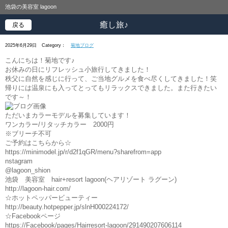
池袋の美容室 lagoon
癒し旅♪
戻る
2025年6月29日
Category：
菊地ブログ
こんにちは！菊地です♪
お休みの日にリフレッシュ小旅行してきました！
秩父に自然を感じに行って、ご当地グルメを食べ尽くしてきました！笑
帰りには温泉にも入ってとってもリラックスできました。また行きたい
です～！
ただいまカラーモデルを募集しています！
ワンカラー/リタッチカラー 2000円
※ブリーチ不可
ご予約はこちらから☆
https://minimodel.jp/r/d2f1qGR/menu?sharefrom=app
nstagram
@lagoon_shion
池袋 美容室 hair+resort lagoon(ヘアリゾート ラグーン)
http://lagoon-hair.com/
☆ホットペッパービューティー
http://beauty.hotpepper.jp/slnH000224172/
☆Facebookページ
https://Facebook/pages/Hairresort-lagoon/291490207606114