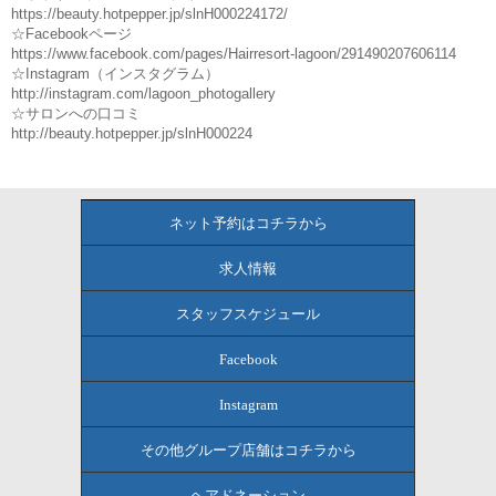
https://beauty.hotpepper.jp/slnH000224172/
☆Facebookページ
https://www.facebook.com/pages/Hairresort-lagoon/291490207606114
☆Instagram（インスタグラム）
http://instagram.com/lagoon_photogallery
☆サロンへの口コミ
http://beauty.hotpepper.jp/slnH000224
ネット予約はコチラから
求人情報
スタッフスケジュール
Facebook
Instagram
その他グループ店舗はコチラから
ヘアドネーション