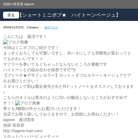
池袋の美容室 lagoon
【ショートミニボブ★ ハイトーンベージュ】
戻る
2025年12月25日
Category：
蓮沼ブログ
こんにちは、蓮沼です！
今回はミニボブのご紹介です！
まっすぐおろしても可愛いですし、外ハネにしても雰囲気が変わってと
てもかわいいです！☆
マフラーを巻いてもぐちゃっとならないところが素敵です
ハイトーンとの組み合わせ抜群です!(^^)!
【ブリーチ★デザインカラー】カット＋ダブルカラー＋オージュアケア
をお選びください！
スタイリング剤は最近発売されたNドットノートをオススメしております
♪
こちらのオイルは香水のように匂いが酸化しないところがおすすめで
す！！
香りも3種類の中からお選びいただけます！
当店でお取り扱いしておりますので、お気軽にお尋ねください！
lagoon 蓮沼実奈
池袋 美容室
http://lagoon-hair.com/
☆ホットペッパービューティー