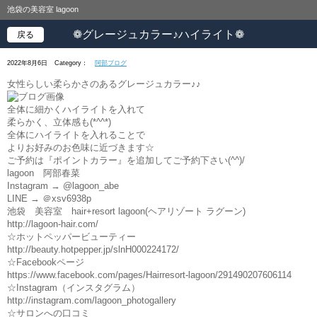
池袋の美容室 lagoon
❁グレージュカラー♪ハイライト❁
戻る
2022年8月6日
Category：
阿部ブログ
女性らしい柔らかさのあるグレージュカラー♪♪
全体に細かくハイライトを入れて
柔らかく、立体感も(*^^*)
全体にハイライトを入れることで
よりお好みのお色味に近づきます☆
ご予約は『ポイントカラー』を追加してご予約下さい(^^)/
lagoon 阿部春菜
Instagram → @lagoon_abe
LINE → ＠xsv6938p
池袋 美容室 hair+resort lagoon(ヘアリゾート ラグーン)
http://lagoon-hair.com/
☆ホットペッパービューティー
http://beauty.hotpepper.jp/slnH000224172/
☆Facebookページ
https://www.facebook.com/pages/Hairresort-lagoon/291490207606114
☆Instagram（インスタグラム）
http://instagram.com/lagoon_photogallery
☆サロンへの口コミ