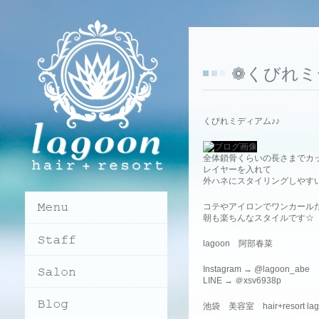
❁くびれミ
くびれミディアム♪♪
全体鎖骨くらいの長さまでカ
レイヤーを入れて
外ハネにスタイリングしやすいス
コテやアイロンでワンカール
朝も楽ちんなスタイルです☆
lagoon 阿部春菜
Instagram → @lagoon_abe
LINE → ＠xsv6938p
池袋 美容室 hair+resort 