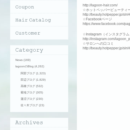
http://lagoon-hair.com/
☆ホットペッパービューティ
http://beauty.hotpepper.jp/sl
☆Facebookページ
https://www.facebook.com/pa
☆Instagram（インスタグラ
http://instagram.com/lagoon_
☆サロンへの口コミ
http://beauty.hotpepper.jp/s
News
(169)
lagoonのBlog
(4,262)
阿部ブログ
(1,323)
田辺ブログ
(1,829)
高橋ブログ
(532)
菊地ブログ
(305)
蓮沼ブログ
(230)
佐々木ブログ
(23)