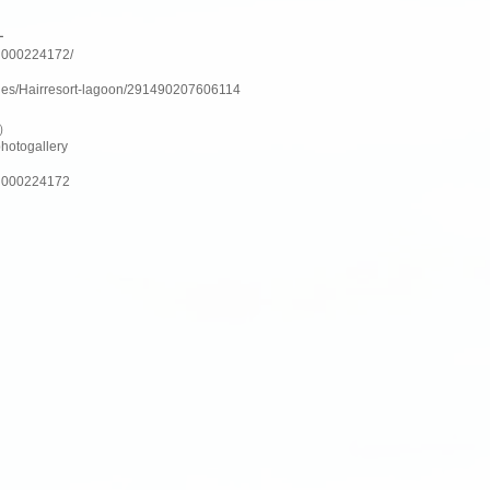
ー
nH000224172/
ges/Hairresort-lagoon/291490207606114
ム）
photogallery
lnH000224172