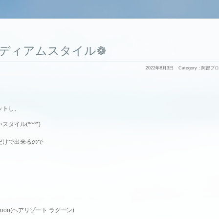
ディアムスタイル❁
2022年8月3日
Category：
阿部ブロ
ットし、
タイル(*^^*)
だけで出来るので
lagoon(ヘアリゾート ラグーン)