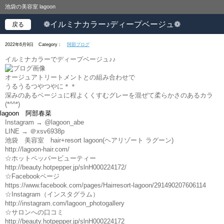
池袋の美容室 lagoon
❁イルミナカラー♪ディープベージュ❁
戻る
2022年6月9日
Category：
阿部ブログ
イルミナカラーでディープベージュ♪♪
オージュアトリートメントとの組み合わせで
うるうるつやつやに＊＊
深みのあるベージュに程よくくすむグレーを混ぜて柔らかさのあるカラ
(*^^*)
lagoon 阿部春菜
Instagram → @lagoon_abe
LINE → ＠xsv6938p
池袋 美容室 hair+resort lagoon(ヘアリゾート ラグーン)
http://lagoon-hair.com/
☆ホットペッパービューティー
http://beauty.hotpepper.jp/slnH000224172/
☆Facebookページ
https://www.facebook.com/pages/Hairresort-lagoon/291490207606114
☆Instagram（インスタグラム）
http://instagram.com/lagoon_photogallery
☆サロンへの口コミ
http://beauty.hotpepper.jp/slnH000224172