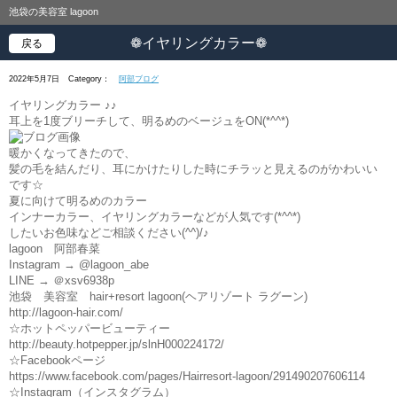
池袋の美容室 lagoon
❁イヤリングカラー❁
戻る
2022年5月7日
Category：
阿部ブログ
イヤリングカラー ♪♪
耳上を1度ブリーチして、明るめのベージュをON(*^^*)
暖かくなってきたので、
髪の毛を結んだり、耳にかけたりした時にチラッと見えるのがかわいい
です☆
夏に向けて明るめのカラー
インナーカラー、イヤリングカラーなどが人気です(*^^*)
したいお色味などご相談ください(^^)/♪
lagoon 阿部春菜
Instagram → @lagoon_abe
LINE → ＠xsv6938p
池袋 美容室 hair+resort lagoon(ヘアリゾート ラグーン)
http://lagoon-hair.com/
☆ホットペッパービューティー
http://beauty.hotpepper.jp/slnH000224172/
☆Facebookページ
https://www.facebook.com/pages/Hairresort-lagoon/291490207606114
☆Instagram（インスタグラム）