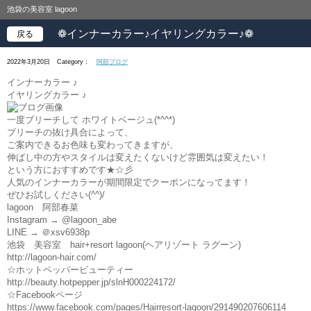
池袋の美容室 lagoon
❁インナーカラー♪イヤリングカラー♪❁
戻る
2022年3月20日
Category：
阿部ブログ
インナーカラー ♪
イヤリングカラー ♪
一度ブリーチして ホワイトベージュ(*^^*)
ブリーチの抜け具合によって、
ご案内できるお色味も変わってきますが、
伸ばし中の方やスタイルは変えたくないけど雰囲気は変えたい！
という方におすすめです★☆彡
人気のインナーカラーが期間限定でクーポンになってます！
ぜひお試しください(^^)/
lagoon 阿部春菜
Instagram → @lagoon_abe
LINE → ＠xsv6938p
池袋 美容室 hair+resort lagoon(ヘアリゾート ラグーン)
http://lagoon-hair.com/
☆ホットペッパービューティー
http://beauty.hotpepper.jp/slnH000224172/
☆Facebookページ
https://www.facebook.com/pages/Hairresort-lagoon/291490207606114