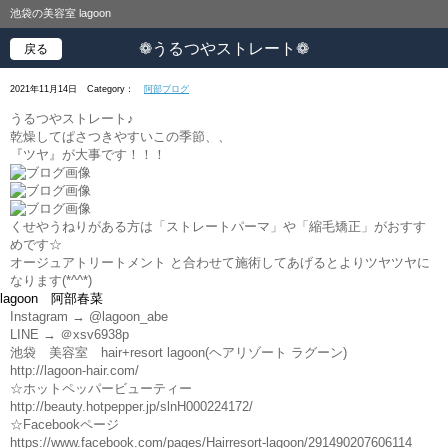
池袋の美容室 lagoon
❁うるつやストレート❁
戻る
2021年11月14日
Category：
阿部ブログ
うるつやストレート♪
乾燥してぱさつきやすいこの季節、、
『ツヤ』が大事です！！！
くせやうねりがある方は「ストレートパーマ」や「縮毛矯正」がおすす
めです☆
オージュアトリートメント と合わせて施術してあげるとよりツヤツヤに
なります(*^^*)
lagoon 阿部春菜
Instagram → @lagoon_abe
LINE → ＠xsv6938p
池袋 美容室 hair+resort lagoon(ヘアリゾート ラグーン)
http://lagoon-hair.com/
☆ホットペッパービューティー
http://beauty.hotpepper.jp/slnH000224172/
☆Facebookページ
https://www.facebook.com/pages/Hairresort-lagoon/291490207606114