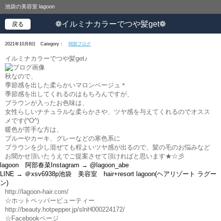
池袋の美容室 lagoon
❁イルミナカラーでつや髪get❁
戻る
2021年10月8日
Category：
阿部ブログ
イルミナカラーでつや髪get♪
秋なので、
季節感を出した柔らかいマロンベージュ＊
季節感を出してくれるのはもちろんですが、
ブラウンが入ったお色味は、
女性らしいナチュラルな柔らかさや、ツヤ感を与えてくれるのでオスス
メです(^O^)
暖色が苦手な方は、
ブルーやカーキ、グレーなどの寒色系に
ブラウンを少し混ぜても程よいツヤ感が出るので、髪の毛のお悩みなど
お聞かせ頂いたうえでご提案させて頂ければと思います★☆彡
lagoon 阿部春菜Instagram → @lagoon_abe
LINE → ＠xsv6938p池袋 美容室 hair+resort lagoon(ヘアリゾート ラグー
ン)
http://lagoon-hair.com/
☆ホットペッパービューティー
http://beauty.hotpepper.jp/slnH000224172/
☆Facebookページ