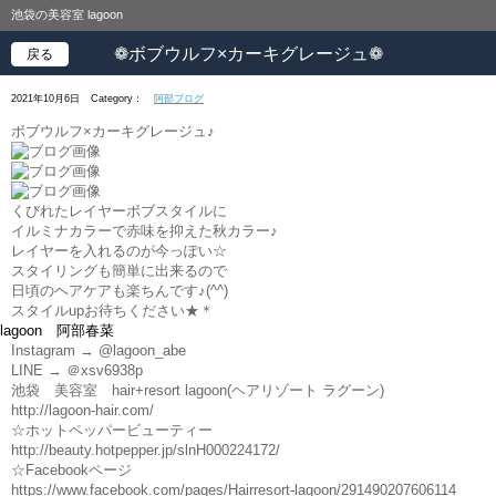
池袋の美容室 lagoon
❁ボブウルフ×カーキグレージュ❁
戻る
2021年10月6日
Category：
阿部ブログ
ボブウルフ×カーキグレージュ♪
くびれたレイヤーボブスタイルに
イルミナカラーで赤味を抑えた秋カラー♪
レイヤーを入れるのが今っぽい☆
スタイリングも簡単に出来るので
日頃のヘアケアも楽ちんです♪(^^)
スタイルupお待ちください★＊
lagoon 阿部春菜
Instagram → @lagoon_abe
LINE → ＠xsv6938p
池袋 美容室 hair+resort lagoon(ヘアリゾート ラグーン)
http://lagoon-hair.com/
☆ホットペッパービューティー
http://beauty.hotpepper.jp/slnH000224172/
☆Facebookページ
https://www.facebook.com/pages/Hairresort-lagoon/291490207606114