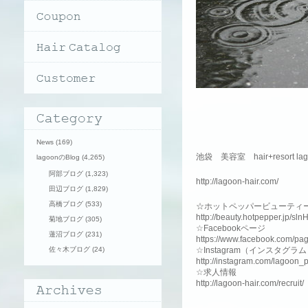
News
(169)
池袋 美容室 hair+resort 
lagoonのBlog
(4,265)
阿部ブログ
(1,323)
http://lagoon-hair.com/
田辺ブログ
(1,829)
高橋ブログ
(533)
☆ホットペッパービューティ
http://beauty.hotpepper.jp/sl
菊地ブログ
(305)
☆Facebookページ
蓮沼ブログ
(231)
https://www.facebook.com/pa
佐々木ブログ
(24)
☆Instagram（インスタグラ
http://instagram.com/lagoon_
☆求人情報
http://lagoon-hair.com/recruit/