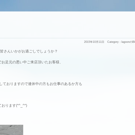
2015年10月11日
Category：
lagoonのBl
、皆さんいかがお過ごしでしょうか？
でお足元の悪い中ご来店頂いたお客様、
。
業しておりますので連休中の方もお仕事のあるか方も
。
ます(*^_^*)