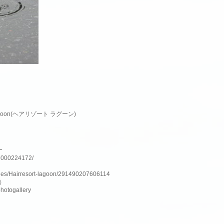
lagoon(ヘアリゾート ラグーン)
ー
nH000224172/
ges/Hairresort-lagoon/291490207606114
ム）
photogallery