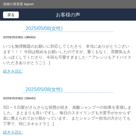
池袋の美容室 lagoon
お客様の声
戻る
2025/05/08(女性)
2025年05月08日 13時00分
いつも無理難題のお願いに対応してくださり、本当にありがとうござい
ます！！！ 今回は暗めをお願いしたのですが、重くもなく、雰囲気も大
人っぽくしてくださり、今回も可愛すぎました･:* アレンジもアドバイス
いただきありがとうご […]
続きを読む
2025/05/08(女性)
2025年05月08日 12時44分
3日～５日髪がさらさらな状態が続き、炭酸シャンプーの効果を実感しま
した。 まとまりも良いですし、毎日のスタイリングも大変手がかからず
楽に整えられており助かっています。 またシャンプー担当の方がとても
丁寧で、特にタオルドラ […]
続きを読む