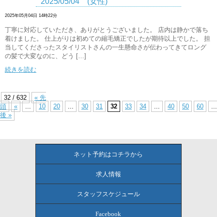
2025/05/04 (女性)
2025年05月04日 14時22分
丁寧に対応していただき、ありがとうございました。 店内は静かで落ち
着けました。 仕上がりは初めての縮毛矯正でしたが期待以上でした。 担
当してくださったスタイリストさんの一生懸命さが伝わってきてロング
の髪で大変なのに、どう […]
続きを読む
32 / 632
« 先
頭
«
...
10
20
...
30
31
32
33
34
...
40
50
60
...
後 »
ネット予約はコチラから
求人情報
スタッフスケジュール
Facebook