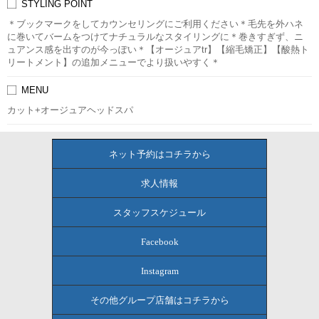
STYLING POINT
＊ブックマークをしてカウンセリングにご利用ください＊毛先を外ハネ
に巻いてバームをつけてナチュラルなスタイリングに＊巻きすぎず、ニ
ュアンス感を出すのが今っぽい＊【オージュアtr】【縮毛矯正】【酸熱ト
リートメント】の追加メニューでより扱いやすく＊
MENU
カット+オージュアヘッドスパ
ネット予約はコチラから
求人情報
スタッフスケジュール
Facebook
Instagram
その他グループ店舗はコチラから