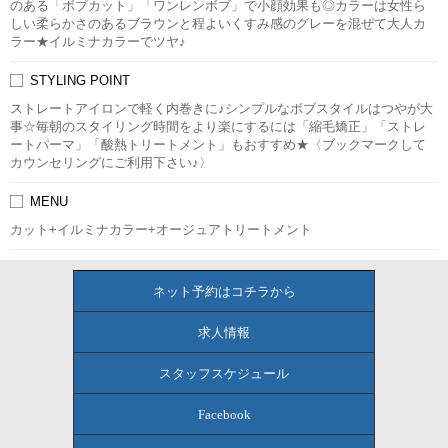
のある「ボブカット」「ワンレンボブ」で小顔効果も◎カラーは女性ら
しい柔らかさのあるブラウンと程よいくすみ感のグレーを混ぜて大人カ
ラー★イルミナカラーでツヤ♪
STYLING POINT
ストレートアイロンで軽く内巻きに♪シンプルなボブスタイルはつやが大
事☆毎朝のスタイリング時間をより楽にするには「縮毛矯正」「ストレ
ートパーマ」「酸熱トリートメント」もおすすめ★〈ブックマークして
カウンセリングにご利用下さい♪〉
MENU
カット+イルミナカラー+オージュアトリートメント
ネット予約はコチラから
求人情報
スタッフスケジュール
Facebook