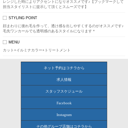
レンジした時によりアクセントになりオススメです♪【ブックマークして
担当スタイリストに提示して頂くとスムーズです】
STYLING POINT
顔まわりに後れ毛を作って、透け感を出しやすくするのがオススメです♪
毛先ワンカールでも透明感のあるスタイルになります＊
MENU
カット+イルミナカラー+トリートメント
ネット予約はコチラから
求人情報
スタッフスケジュール
Facebook
Instagram
その他グループ店舗はコチラから