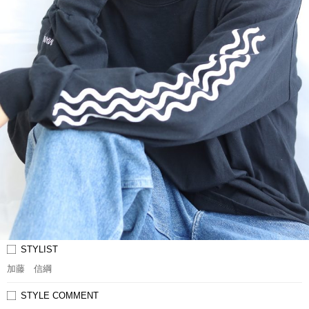
STYLIST
加藤 信綱
STYLE COMMENT