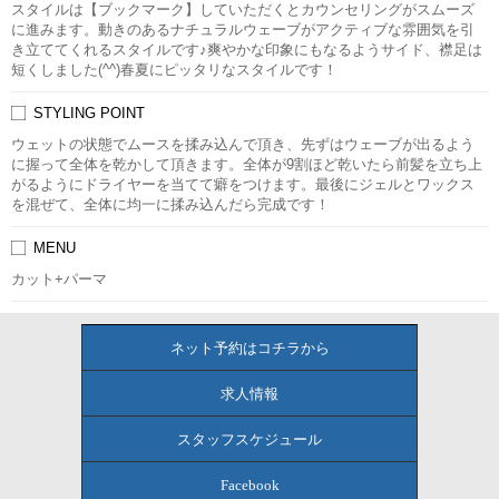
スタイルは【ブックマーク】していただくとカウンセリングがスムーズ
に進みます。動きのあるナチュラルウェーブがアクティブな雰囲気を引
き立ててくれるスタイルです♪爽やかな印象にもなるようサイド、襟足は
短くしました(^^)春夏にピッタリなスタイルです！
STYLING POINT
ウェットの状態でムースを揉み込んで頂き、先ずはウェーブが出るよう
に握って全体を乾かして頂きます。全体が9割ほど乾いたら前髪を立ち上
がるようにドライヤーを当てて癖をつけます。最後にジェルとワックス
を混ぜて、全体に均一に揉み込んだら完成です！
MENU
カット+パーマ
ネット予約はコチラから
求人情報
スタッフスケジュール
Facebook