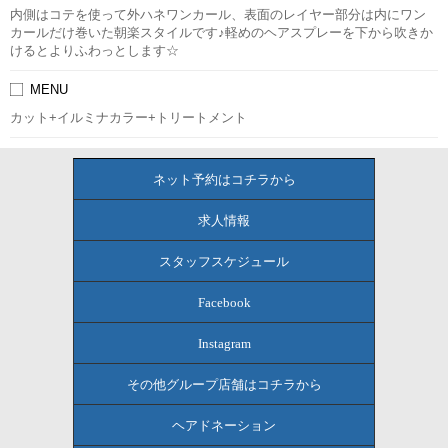
内側はコテを使って外ハネワンカール、表面のレイヤー部分は内にワン
カールだけ巻いた朝楽スタイルです♪軽めのヘアスプレーを下から吹きか
けるとよりふわっとします☆
MENU
カット+イルミナカラー+トリートメント
ネット予約はコチラから
求人情報
スタッフスケジュール
Facebook
Instagram
その他グループ店舗はコチラから
ヘアドネーション